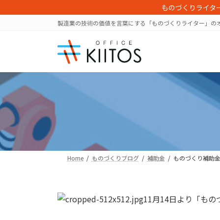
コ
ナ
ものづくりライタ
ン
ビ
製造業の技術の価値を言葉にする「ものづくりライター」の
テ
ゲ
ン
ー
ツ
シ
へ
ョ
ス
ン
キ
に
ッ
移
プ
動
Home
ものづくりブログ
補助金
ものづくり補助金
11月14日より「も