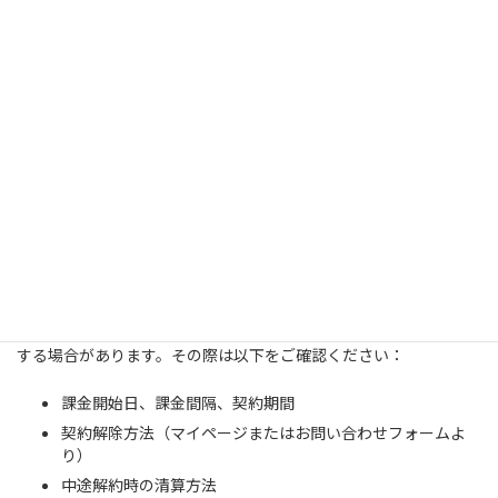
動作環境
その他
：PDF閲覧ソフト、動画再生ソフト
等（商品により異なる）
詳細な動作環境については、各商品ページ
をご確認ください。
消費者相談窓口
当社お客様相談窓口
：上記連絡先まで
特記事項
継続購入について
当サービスでは継続購入（サブスクリプション）サービスを提供
する場合があります。その際は以下をご確認ください：
課金開始日、課金間隔、契約期間
契約解除方法（マイページまたはお問い合わせフォームよ
り）
中途解約時の清算方法