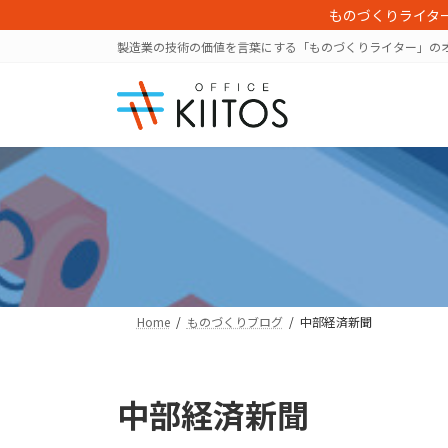
コ
ナ
ものづくりライタ
ン
ビ
製造業の技術の価値を言葉にする「ものづくりライター」の
テ
ゲ
ン
ー
ツ
シ
へ
ョ
ス
ン
キ
に
ッ
移
プ
動
Home
ものづくりブログ
中部経済新聞
中部経済新聞