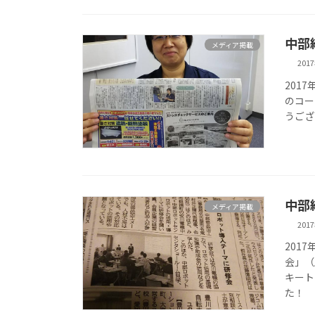
中部
メディア掲載
201
201
のコー
うござ
中部
メディア掲載
201
201
会」（
キート
た！ 